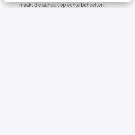
maakt die aansluit op echte behoeften.
Hoe je AI slim inzet binnen marketing en
contentcreatie.
Hoe je videoperformance analyseert en
optimaliseert.
Hoe recruitmentmarketing, employer branding en
technologie samenkomen.
Wie ben jij?
Je volgt een opleiding in de richting van Marketing,
Communicatie, Creative Business, Media & Content,
Commerciële Economie of een vergelijkbare HBO
opleiding.
Daarnaast: