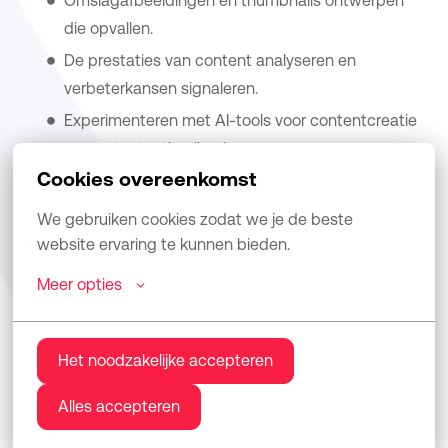
Omslagafbeeldingen en thumbnails ontwerpen
die opvallen.
De prestaties van content analyseren en
verbeterkansen signaleren.
Experimenteren met AI-tools voor contentcreatie
en contentoptimalisatie.
Cookies overeenkomst
We gebruiken cookies zodat we je de beste 
Wat leer je?
website ervaring te kunnen bieden.
Meer opties
Bij Matchlab krijg je niet alleen een stageplek, maar
vooral de kans om jezelf te ontwikkelen.
Je leert:
Het noodzakelijke accepteren
Hoe je een contentstrategie vertaalt naar
concrete video's en campagnes.
Alles accepteren
Hoe je doelgroeponderzoek uitvoert en content